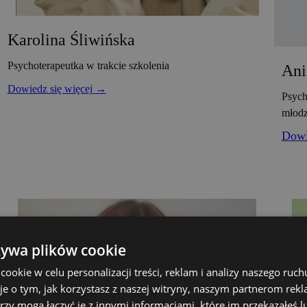
Karolina Śliwińska
Psychoterapeutka w trakcie szkolenia
Ani
Dowiedz się więcej →
Psych
młodz
Dowi
żywa plików cookie
okie w celu personalizacji treści, reklam i analizy naszego ru
je o tym, jak korzystasz z naszej witryny, naszym partnerom re
rzy mogą łączyć je z innymi informacjami, które im przekazałeś l