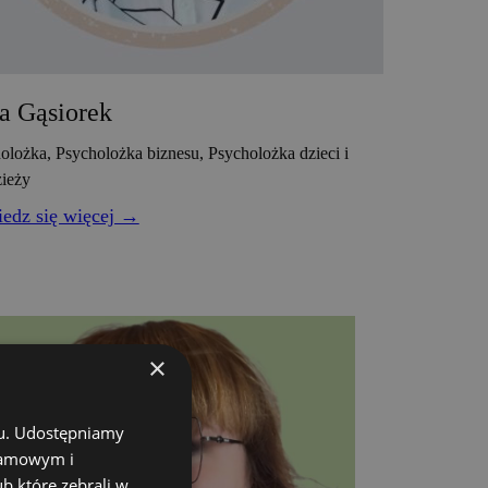
a Gąsiorek
olożka, Psycholożka biznesu, Psycholożka dzieci i
ieży
edz się więcej →
×
chu. Udostępniamy
klamowym i
ub które zebrali w