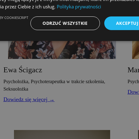
a przez Ciebie z ich usług.
Polityka prywatności
BY COOKIESCRIPT
ODRZUĆ WSZYSTKIE
AKCEPTUJ
Ewa Ścigacz
Mar
Psycholożka, Psychoterapeutka w trakcie szkolenia,
Psych
Seksuolożka
Dowi
Dowiedz się więcej →