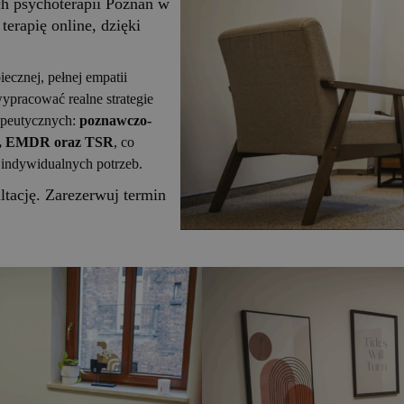
h psychoterapii Poznań w
erapię online, dzięki
ecznej, pełnej empatii
ypracować realne strategie
apeutycznych:
poznawczo-
m, EMDR oraz TSR
, co
indywidualnych potrzeb.
ltację. Zarezerwuj termin