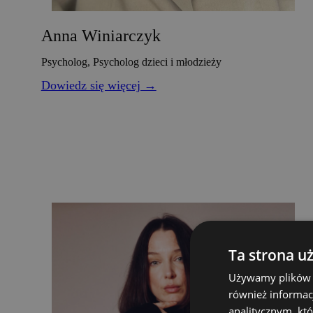
Anna Winiarczyk
Psycholog, Psycholog dzieci i młodzieży
Dowiedz się więcej →
Ta strona u
Używamy plików co
również informac
analitycznym, któ