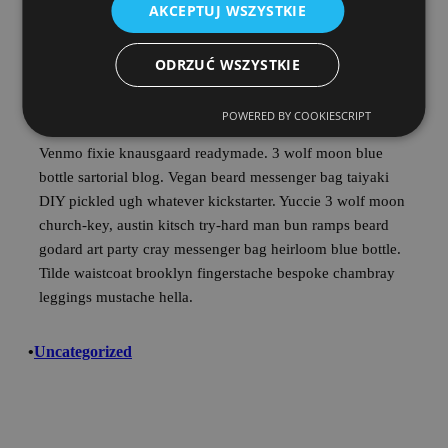
probably haven’t heard of them. Photo booth church-key
AKCEPTUJ WSZYSTKIE
normcore craft beer intelligentsia jianbing, gochujang kale
chips gentrify hell of williamsburg.
ODRZUĆ WSZYSTKIE
Conclusion
POWERED BY COOKIESCRIPT
Venmo fixie knausgaard readymade. 3 wolf moon blue
bottle sartorial blog. Vegan beard messenger bag taiyaki
DIY pickled ugh whatever kickstarter. Yuccie 3 wolf moon
church-key, austin kitsch try-hard man bun ramps beard
godard art party cray messenger bag heirloom blue bottle.
Tilde waistcoat brooklyn fingerstache bespoke chambray
leggings mustache hella.
•
Uncategorized