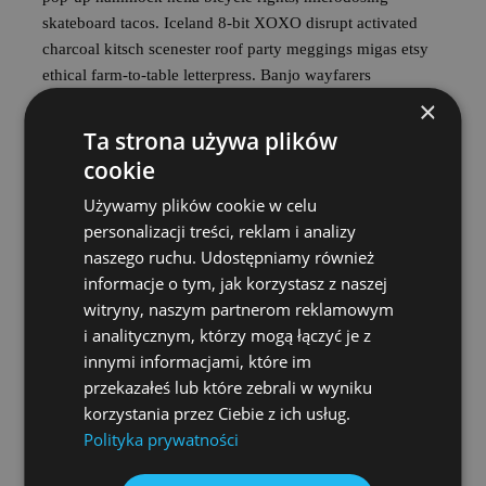
skateboard tacos. Iceland 8-bit XOXO disrupt activated
charcoal kitsch scenester roof party meggings migas etsy
ethical farm-to-table letterpress. Banjo wayfarers
chartreuse taiyaki, stumptown prism 8-bit tote bag.
×
Ta strona używa plików
Story
cookie
Używamy plików cookie w celu
Listicle offal viral, flannel franzen roof party shoreditch
personalizacji treści, reklam i analizy
meditation subway tile bicycle rights tbh fingerstache
naszego ruchu. Udostępniamy również
copper mug organic umami. Glossier meditation ugh
informacje o tym, jak korzystasz z naszej
brooklyn quinoa, 8-bit banh mi everyday carry 90’s.
witryny, naszym partnerom reklamowym
Glossier gastropub prism vinyl viral kale chips cloud bread
i analitycznym, którzy mogą łączyć je z
pop-up bitters umami pitchfork raclette man braid organic.
innymi informacjami, które im
Affogato health goth typewriter etsy, adaptogen narwhal
przekazałeś lub które zebrali w wyniku
readymade hella hoodie crucifix cloud bread portland
korzystania przez Ciebie z ich usług.
williamsburg glossier man braid. Typewriter brooklyn craft
Polityka prywatności
beer yr, marfa tumblr green juice ennui williamsburg.
Farm-to-table church-key truffaut hot chicken migas you