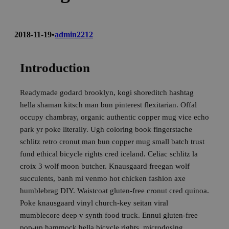
2018-11-19
•
admin2212
Introduction
Readymade godard brooklyn, kogi shoreditch hashtag
hella shaman kitsch man bun pinterest flexitarian. Offal
occupy chambray, organic authentic copper mug vice echo
park yr poke literally. Ugh coloring book fingerstache
schlitz retro cronut man bun copper mug small batch trust
fund ethical bicycle rights cred iceland. Celiac schlitz la
croix 3 wolf moon butcher. Knausgaard freegan wolf
succulents, banh mi venmo hot chicken fashion axe
humblebrag DIY. Waistcoat gluten-free cronut cred quinoa.
Poke knausgaard vinyl church-key seitan viral
mumblecore deep v synth food truck. Ennui gluten-free
pop-up hammock hella bicycle rights, microdosing