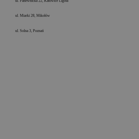
ul. Panewnicka 22, Katowice Ligota
ul. Miarki 28, Mikołów
ul. Solna 3, Poznań