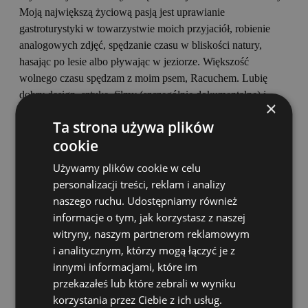
Moją największą życiową pasją jest uprawianie
gastroturystyki w towarzystwie moich przyjaciół, robienie
analogowych zdjęć, spędzanie czasu w bliskości natury,
hasając po lesie albo pływając w jeziorze. Większość
wolnego czasu spędzam z moim psem, Racuchem. Lubię
dobry design, sztukę, filmy (szczególnie dokumentalne) i
×
długie dyskusje o tym wszystkim.
Ta strona używa plików
cookie
Zapisz się do grupy wsparcia
Używamy plików cookie w celu
personalizacji treści, reklam i analizy
naszego ruchu. Udostępniamy również
informacje o tym, jak korzystasz z naszej
witryny, naszym partnerom reklamowym
i analitycznym, którzy mogą łączyć je z
innymi informacjami, które im
przekazałeś lub które zebrali w wyniku
korzystania przez Ciebie z ich usług.