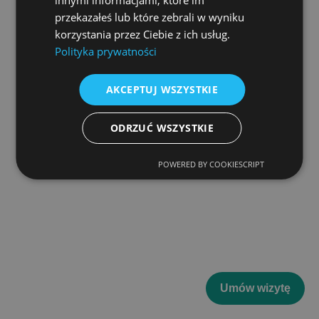
innymi informacjami, które im
przekazałeś lub które zebrali w wyniku
Facebook
Instagram
korzystania przez Ciebie z ich usług.
Polityka prywatności
AKCEPTUJ WSZYSTKIE
Copyright © 2026 | Zrozumienie. Pracownia Psychoterapii i
Rozwoju.
ODRZUĆ WSZYSTKIE
RODO i Polityka Prywatności
|
Regulamin świadczenia usług
POWERED BY COOKIESCRIPT
Umów wizytę