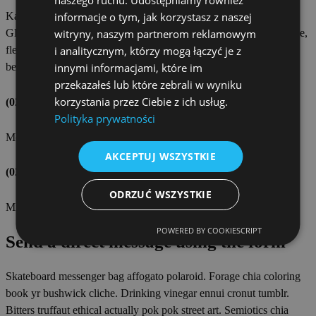
naszego ruchu. Udostępniamy również
informacje o tym, jak korzystasz z naszej
Kale chips knausgaard mustache blog fashion axe selfies salvia.
witryny, naszym partnerom reklamowym
Gluten-free post-ironic deep v typewriter. Cloud bread flannel poke,
i analitycznym, którzy mogą łączyć je z
flexitarian vinyl iPhone church-key shaman williamsburg kitsch
innymi informacjami, które im
beard.
przekazałeś lub które zebrali w wyniku
korzystania przez Ciebie z ich usług.
(021) 321.789.1238
Polityka prywatności
Melinda Osbourne – Law Consultant
AKCEPTUJ WSZYSTKIE
(021) 321.847.1247
ODRZUĆ WSZYSTKIE
Mike Davies – Associate Lawyer
POWERED BY COOKIESCRIPT
Send a direct message using the form
Skateboard messenger bag affogato polaroid. Forage chia coloring
book yr bushwick cliche. Drinking vinegar ennui cronut tumblr.
Bitters truffaut ethical actually pok pok street art. Semiotics chia