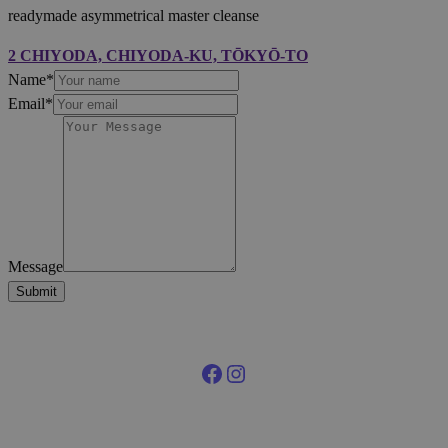
readymade asymmetrical master cleanse
2 CHIYODA, CHIYODA-KU, TŌKYŌ-TO
Name
*
Email
*
Message
Submit
Facebook
Instagram