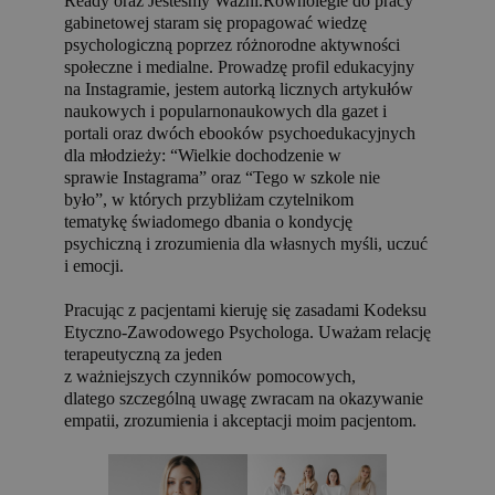
Ready oraz Jesteśmy Ważni.Równolegle do pracy
gabinetowej staram się propagować wiedzę
psychologiczną poprzez różnorodne aktywności
społeczne i medialne. Prowadzę profil edukacyjny
na Instagramie, jestem autorką licznych artykułów
naukowych i popularnonaukowych dla gazet i
portali oraz dwóch ebooków psychoedukacyjnych
dla młodzieży: “Wielkie dochodzenie w
sprawie Instagrama” oraz “Tego w szkole nie
było”, w których przybliżam czytelnikom
tematykę świadomego dbania o kondycję
psychiczną i zrozumienia dla własnych myśli, uczuć
i emocji.
Pracując z pacjentami kieruję się zasadami Kodeksu
Etyczno-Zawodowego Psychologa. Uważam relację
terapeutyczną za jeden
z ważniejszych czynników pomocowych,
dlatego szczególną uwagę zwracam na okazywanie
empatii, zrozumienia i akceptacji moim pacjentom.