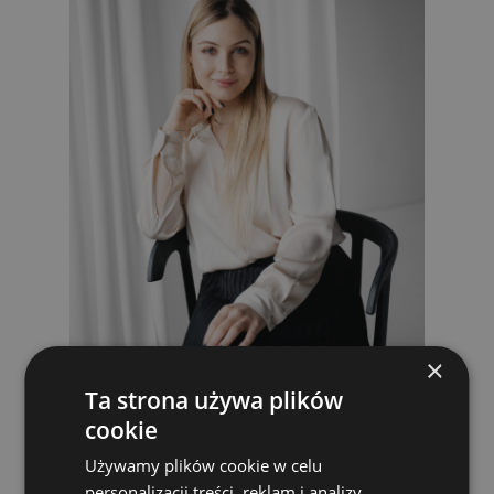
×
Ta strona używa plików
cookie
Udzielam pomocy psychologicznej i
Używamy plików cookie w celu
psychoterapeutycznej dla osób zmagających się
personalizacji treści, reklam i analizy