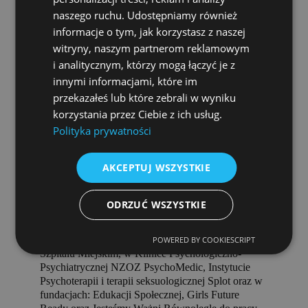
z między innymi z niskim poczuciem własnej
naszego ruchu. Udostępniamy również
wartości, obniżonym nastrojem,
informacje o tym, jak korzystasz z naszej
zaburzeniami lękowymi, zaburzeniami odżywiania,
witryny, naszym partnerom reklamowym
doświadczeniem straty oraz problemami
relacyjnymi. Swoją pomoc adresuję głównie do
i analitycznym, którzy mogą łączyć je z
młodzieży od 13 roku życia oraz osób dorosłych.
innymi informacjami, które im
Ukończyłam Uniwersytet Humanistycznospołeczny
przekazałeś lub które zebrali w wyniku
SWPS w
korzystania przez Ciebie z ich usług.
Katowicach na kierunku Psychologia oraz kurs I
Polityka prywatności
stopnia Terapii Skoncentrowanej na Rozwiązaniach
(TSR) w szkole Integri TSR. Obecnie jestem w
trakcie czteroletniej Szkoły Psychoterapii
AKCEPTUJ WSZYSTKIE
Poznawczo-Behawioralnej Tercognitiva w
Krakowie.
ODRZUĆ WSZYSTKIE
Doświadczenie zawodowe zdobywałam w trakcie
licznych praktyk i staży, m.in.: na Dziennym
Oddziale Psychiatrycznym w Sosnowieckim
POWERED BY COOKIESCRIPT
Szpitalu Miejskim, w Klinice Psychologiczno-
Psychiatrycznej NZOZ PsychoMedic, Instytucie
Psychoterapii i terapii seksuologicznej Splot oraz w
fundacjach: Edukacji Społecznej, Girls Future