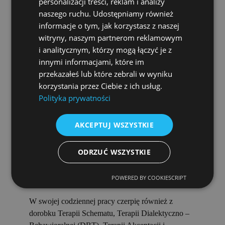
personalizacji treści, reklam i analizy
naszego ruchu. Udostępniamy również
Specjalizuję się w pracy z osobami
informacje o tym, jak korzystasz z naszej
neuroróżnorodnymi, szczególnie w diagnozie i
witryny, naszym partnerom reklamowym
terapii ADHD.
i analitycznym, którzy mogą łączyć je z
Jak pracuję?
innymi informacjami, które im
przekazałeś lub które zebrali w wyniku
Pracuję w nurcie poznawczo–behawioralnym,
korzystania przez Ciebie z ich usług.
opierając się na metodach o potwierdzonej
Polityka prywatności
skuteczności, które dostosowuję do indywidualnych
potrzeb pacjenta. Kluczowa jest dla mnie relacja
AKCEPTUJ WSZYSTKIE
terapeutyczna – oparta na empatii, autentyczności i
poczuciu bezpieczeństwa. W terapii łączę strukturę i
ODRZUĆ WSZYSTKIE
konkret z uważnością na emocje, doświadczenia
oraz tempo pracy pacjenta, wspierając go w realnej
POWERED BY COOKIESCRIPT
zmianie i poprawie jakości życia.
W swojej codziennej pracy czerpię również z
dorobku Terapii Schematu, Terapii Dialektyczno –