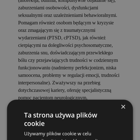
(anoreksja, bulimia, kompulsywne objadanie się),
zaburzeniami osobowości, dysfunkcjami
seksualnymi oraz uzależnieniami behawioralnymi.
Pomagam również osobom będącym w kryzysie
oraz zmagającym się z traumatycznymi
wydarzeniami (PTSD, cPTSD), jak również
cierpiącymi na dolegliwości psychosomatyczne,
zaburzenia snu, doświadczającym przewlekłego
bólu czy przejawiających trudności w codziennym
funkcjonowaniu (nadmierny perfekcjonizm, niska
samoocena, problemy w regulacji emocji, trudności
interpersonalne). Zważywszy na przebieg
dotychczasowej kariery, oferuję specjalistyczną
pomoc pacjentom neurologicznym,
×
kardiologicznym, onkologicznym. Wspieram osoby
doświadczające straty i będące w żałobie (śmierć
Ta strona używa plików
bliskiej osoby, poronienie, utrata dziecka) oraz w
cookie
sytuacji niepłodności, poddające się procedurze in
Używamy plików cookie w celu
vitro.