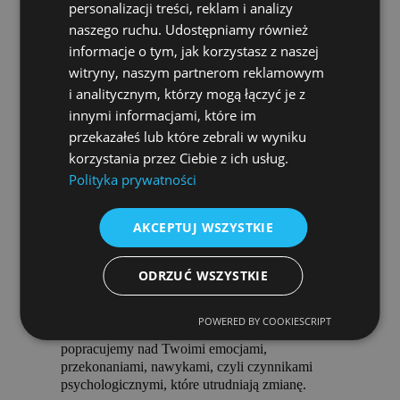
personalizacji treści, reklam i analizy
naszego ruchu. Udostępniamy również
informacje o tym, jak korzystasz z naszej
witryny, naszym partnerom reklamowym
i analitycznym, którzy mogą łączyć je z
innymi informacjami, które im
Od 2022 roku poszerzyłam w dużym stopniu
swoje doświadczenie. Zdobywając kwalifikacje
przekazałeś lub które zebrali w wyniku
z zakresu psychodietetyki oraz terapii
korzystania przez Ciebie z ich usług.
dialektyczno–behawioralnej (
Dialectical
Polityka prywatności
BehaviorTherapy® Facilitator” Noeticus
Counseling Center and Training Institute
).
Dzięki współpracy ze mną możesz naprawić
AKCEPTUJ WSZYSTKIE
swoje relacje z jedzeniem, być bardziej skuteczna
w swoich działaniach, bardziej rozumieć swoje
ODRZUĆ WSZYSTKIE
emocje, wyjść z błędnego koła odchudzania. Jak
widzisz możemy działać dwutorowo. Z jednej
strony pomogę Ci dobrać dla Ciebie
POWERED BY COOKIESCRIPT
indywidualny plan żywieniowy, z drugiej zaś
popracujemy nad Twoimi emocjami,
przekonaniami, nawykami, czyli czynnikami
psychologicznymi, które utrudniają zmianę.