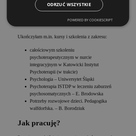
prowadzeniu i rozwijaniu Naturalnego
ODRZUĆ WSZYSTKIE
Przedszkola Dobrostan w Mikołowie,
pracy na stanowiskach menadżerskich w
POWERED BY COOKIESCRIPT
środowisku korporacyjnym.
Ukończyłam m.in. kursy i szkolenia z zakresu:
całościowym szkoleniu
psychoterapeutycznym w nurcie
integracyjnym w Katowicki Instytut
Psychoterapii (w trakcie)
Psychologia – Uniwersytet Śląski
Psychoterapia ISTDP w leczeniu zaburzeń
psychosomatycznych – E. Brodowska
Potrzeby rozwojowe dzieci. Pedagogika
walfdorfska. – B. Borodziuk
Jak pracuję?